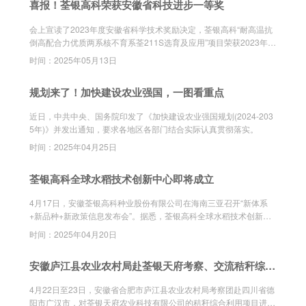
喜报！荃银高科荣获安徽省科技进步一等奖
会上宣读了2023年度安徽省科学技术奖励决定，荃银高科“耐高温抗
倒高配合力优质两系核不育系荃211S选育及应用”项目荣获2023年安
徽省科技进步科技进步一等奖，荃银高科副总经理、首席技术官、荃
时间：2025年05月13日
银农科院院长张从合研究员代表公司上台领奖。
规划来了！加快建设农业强国，一图看重点
近日，中共中央、国务院印发了《加快建设农业强国规划(2024-203
5年)》并发出通知，要求各地区各部门结合实际认真贯彻落实。
时间：2025年04月25日
荃银高科全球水稻技术创新中心即将成立
4月17日，安徽荃银高科种业股份有限公司在海南三亚召开“新体系
+新品种+新政策信息发布会”。据悉，荃银高科全球水稻技术创新中
心即将成立，更好助力合肥打造“种业之都”，为全球粮食安全贡献中
时间：2025年04月20日
国力量。
安徽庐江县农业农村局赴荃银天府考察、交流秸秆综合
利用经验
4月22日至23日，安徽省合肥市庐江县农业农村局考察团赴四川省德
阳市广汉市，对荃银天府农业科技有限公司的秸秆综合利用项目进行