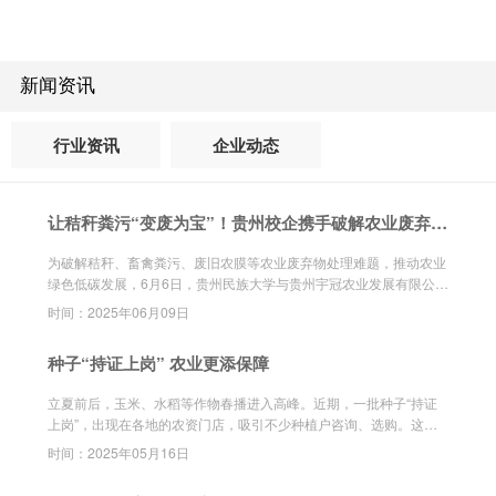
新闻资讯
行业资讯
企业动态
让秸秆粪污“变废为宝”！贵州校企携手破解农业废弃物
资源化利用难题
为破解秸秆、畜禽粪污、废旧农膜等农业废弃物处理难题，推动农业
绿色低碳发展，6月6日，贵州民族大学与贵州宇冠农业发展有限公司
在贵阳签署《农业废弃物协同高效处理与低碳减排关键技术研发与应
时间：2025年06月09日
用》深度合作协议，双方将聚焦农业废弃物资源化利用关键技术，深
化产学研合作，为贵州生态农业发展和乡村振兴注入新动能。
种子“持证上岗” 农业更添保障
立夏前后，玉米、水稻等作物春播进入高峰。近期，一批种子“持证
上岗”，出现在各地的农资门店，吸引不少种植户咨询、选购。这些
种子，就是包装上印有“中国种子认证”标志的首批认证种子。
时间：2025年05月16日