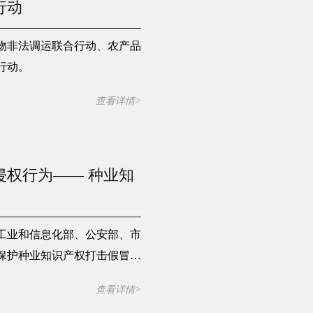
行动
物非法调运联合行动、农产品
行动。
查看详情>
权行为―― 种业知
工业和信息化部、公安部、市
保护种业知识产权打击假冒伪
。业内认为，文件的出台有利
查看详情>
极性，对实现种业科技自立自