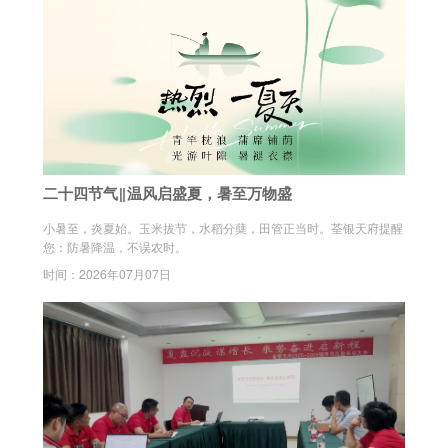
二十四节气‖温风启盛夏，暑至万物盛
小暑至，炎夏始。玉米拔节，水稻分蘖，田管正当时。荃银天府提醒
您：防暑降温，不误农时。
时间：2026年07月07日