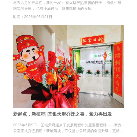
愿五六月的寿星们，新的一岁： 有火锅般热腾腾的日子， 有牦牛般
踏实的身体， 也有小满过后，越来越饱满的收获。
时间：2026年05月21日
新起点，新征程||荃银天府乔迁之喜，聚力再出发
2026年5月9日，荃银天府迎来了发展历程中的重要里程碑——新办
公室正式乔迁启用！新址落成，不仅是办公环境的全面升级，更标志
着公司进入“双中心”运营布局，迈入高质量发展的新阶段。