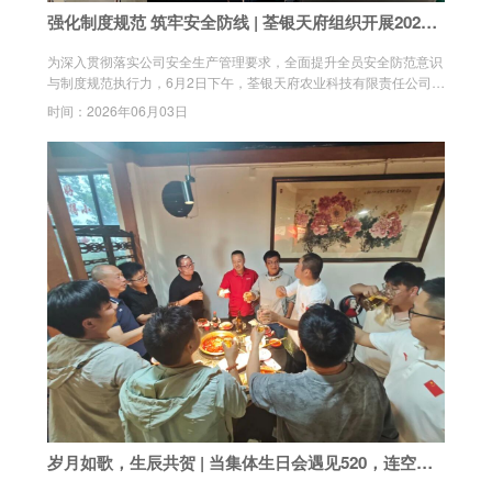
强化制度规范 筑牢安全防线 | 荃银天府组织开展2026年
第二季度全员安全教育培训
为深入贯彻落实公司安全生产管理要求，全面提升全员安全防范意识
与制度规范执行力，6月2日下午，荃银天府农业科技有限责任公司组
织开展了2026年第二季度全员安全教育培训。本次培训由公司安全
时间：2026年06月03日
员罗杨、资云章担任主讲，全体在职员工准时参加，共同开启“制度
学习+安全教育”双模块培训课程。
岁月如歌，生辰共贺 | 当集体生日会遇见520，连空气
都是甜的