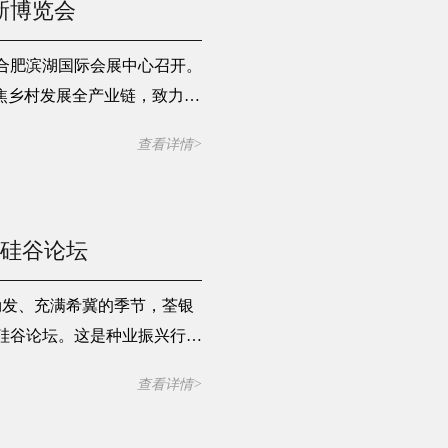
新博览会
会在合肥滨湖国际会展中心召开。
焦乡村发展全产业链，致力于
方位呈现智慧农业、数字乡
查看详情>
家和地区的300余家领军企业
邀参展。
繁硅谷论坛
物勃发、充满希冀的季节，荃银
繁硅谷论坛。这是种业振兴行动
之年的一次行业盛会，也是荃银
查看详情>
逐梦远航。