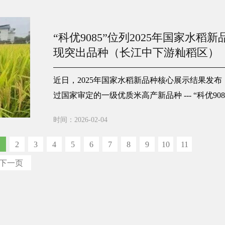
“科优9085”位列2025年国家水
现突出品种（长江中下游籼稻区）
近日，2025年国家水稻新品种核心展示结果发
过国家审定的一级优质米高产新品种 --- “科优9085
0），在长江中下游籼稻区亩产表现优异。
时间：2026-02-04
1
2
3
4
5
6
7
8
9
10
11
下一页