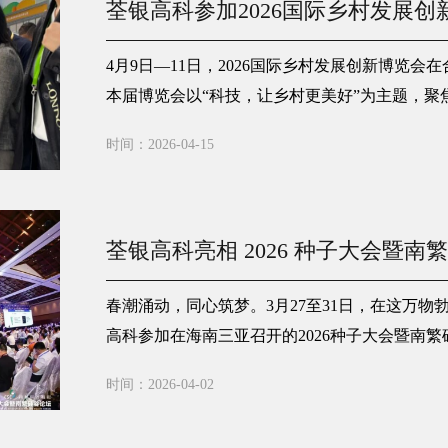
荃银高科参加2026国际乡村发展创
4月9日—11日，2026国际乡村发展创新博览
本届博览会以“科技，让乡村更美好”为主题，聚
打造展示新质生产力的国际化商贸对接平台，全
时间：2026-04-15
村、绿色农业等领域的创新成果。来自20多个国
参加博览会，荃银高科作为中国种业领军企业受
荃银高科亮相 2026 种子大会暨南
春潮涌动，同心筑梦。3月27至31日，在这万
高科参加在海南三亚召开的2026种子大会暨南
由“五年见成效”迈向“十年实现重大突破”关键
时间：2026-04-02
高科融合发力，以“赶考”的精神，开启新征程的