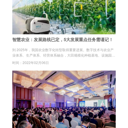
智慧农业：发展路线已定，5大发展重点任务需谨记！
到 2025年，我国农业数字化转型取得重要进展。数字技术与农业产
业体系、生产体系、经营体系融合，大田规模化种植基地、设施园艺
标准园、规模化生猪 / 蛋鸡 / 肉鸡 / 奶牛养殖场、水产健康养殖示范场
时间：2022年02月06日
率先实现数字化转型。智慧农业科技创新体系更为健全，智慧农业产
业体系基本完善，智慧农业引领农业农村现代化取得阶段性进展。