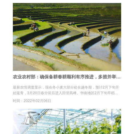
农业农村部：确保备耕春耕顺利有序推进，多措并举夯
实粮食丰收基础
最新农情调度显示，现在冬小麦大部分处在越冬期，预计2月下旬开
始返青，3月20日春分前后进入田管高峰。华南地区2月下旬早稻开
始浸种育秧，长江中下游3月开始育秧，东北地区“五一”前后玉米、大
时间：2022年02月06日
豆开始播种。