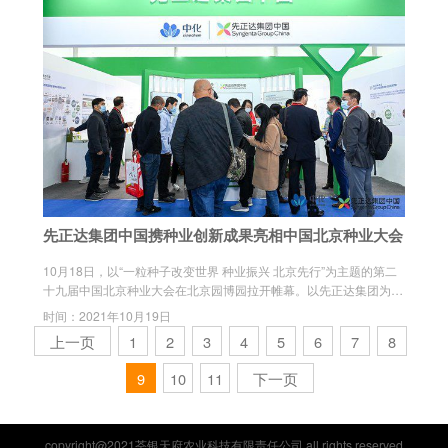
先正达集团中国携种业创新成果亮相中国北京种业大会
10月18日，以“一粒种子改变世界 种业振兴 北京先行”为主题的第二
十九届中国北京种业大会在北京园博园拉开帷幕。以先正达集团为主
体的国家玉米种业技术创新中心（下称“国家玉米创新中心”）在大会
时间：2021年10月19日
开幕式上举办了揭牌仪式，先正达集团中国也亮相本次大会的“北京
上一页
1
2
3
4
5
6
7
8
现代种业突出创新成果展”。
9
10
11
下一页
copyright@2021荃银天府农业科技有限责任公司 all rights reserved