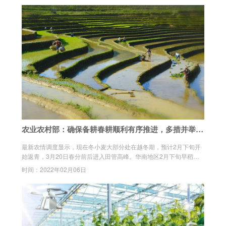
农业农村部：确保备耕春耕顺利有序推进，多措并举夯
实粮食丰收基础
最新农情调度显示，现在冬小麦大部分处在越冬期，预计2月下旬开
始返青，3月20日春分前后进入田管高峰。华南地区2月下旬早稻开
始浸种育秧，长江中下游3月开始育秧，东北地区“五一”前后玉米、大
时间：2022年02月06日
豆开始播种。