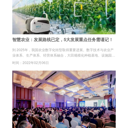
智慧农业：发展路线已定，5大发展重点任务需谨记！
到 2025年，我国农业数字化转型取得重要进展。数字技术与农业产
业体系、生产体系、经营体系融合，大田规模化种植基地、设施园艺
标准园、规模化生猪 / 蛋鸡 / 肉鸡 / 奶牛养殖场、水产健康养殖示范场
时间：2022年02月06日
率先实现数字化转型。智慧农业科技创新体系更为健全，智慧农业产
业体系基本完善，智慧农业引领农业农村现代化取得阶段性进展。